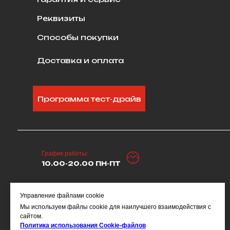
Реквизиты
Способы покупки
Доставка и оплата
Сотрудничество
Программа тест-драйв
График работы:
10.00-20.00 ПН-ПТ
Управление файлами cookie
Соглашение на обработку персональных данных
Мы используем файлы cookie для наилучшего взаимодействия с
Все материалы данного ресурса являются объектами
сайтом.
авторского права, в том числе дизайн. Запрещается
копирование, распространение в том числе путем
Политика использования Сookie-файлов
копирования на другие ресурсы в интернете или любое